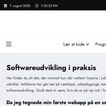
Videre
7. august 2026
7:20:23 PM
til
indhold
Lær at kode
Progr
Softwareudvikling i praksis
Her finder du alt det, der normalt kun står mellem linjerne i j
udvikler. Artiklerne her går tæt på værktøjer, arbejdsgange, t
softwareudvikling. Godt sted at være, hvis du er på vej ind i fa
Da jeg tegnede min første webapp på en ser