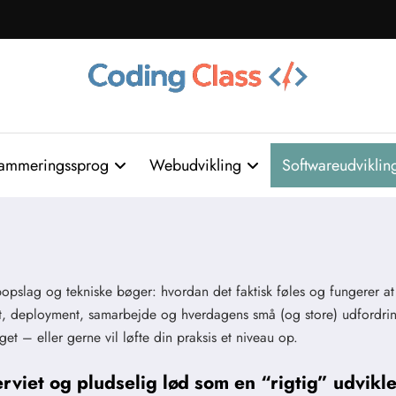
ammeringssprog
Webudvikling
Softwareudviklin
obopslag og tekniske bøger: hvordan det faktisk føles og fungerer a
est, deployment, samarbejde og hverdagens små (og store) udfordrin
get – eller gerne vil løfte din praksis et niveau op.
viet og pludselig lød som en “rigtig” udvikl