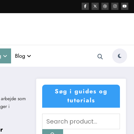
g
Blog
Søg i guides og
t arbejde som
tutorials
ger i
er