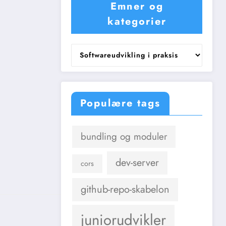
Emner og
kategorier
Emner
og
kategorier
Populære tags
bundling og moduler
dev-server
cors
github-repo-skabelon
juniorudvikler