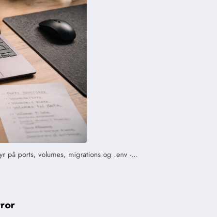
yr på ports, volumes, migrations og .env -…
tror