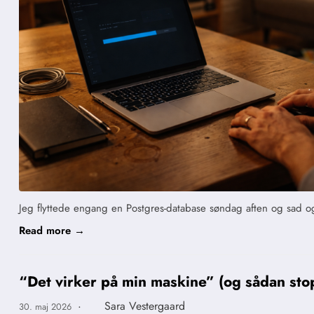
Jeg flyttede engang en Postgres-database søndag aften og sad og
Read more →
“Det virker på min maskine” (og sådan sto
·
Sara Vestergaard
30. maj 2026