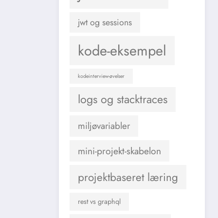
jwt og sessions
kode-eksempel
kodeinterview-øvelser
logs og stacktraces
miljøvariabler
mini-projekt-skabelon
projektbaseret læring
rest vs graphql