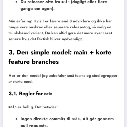
Du releaser ofte fra
(dagligt eller flere
main
gange om ugen).
Min erfaring: Hvis I er færre end 8 udviklere og ikke har
tunge versionskrav eller separate release-tog, så vælg en
trunk-based variant. Du kan altid gøre det mere avanceret
senere hvis det faktisk bliver nødvendigt.
3. Den simple model: main + korte
feature branches
Her er den model jeg anbefaler små teams og studiegrupper
at starte med.
3.1. Regler for
main
er hellig. Det betyder:
main
Ingen direkte commits
til
. Alt går gennem
main
pull requests.