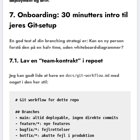
deployment og drift
.
7. Onboarding: 30 minutters intro til
jeres Git-setup
En god test af din branching strategi er: Kan en ny person
forstå den på en halv time, uden whiteboard-diagrammer?
7.1. Lav en “team-kontrakt” i repoet
Jeg kan godt lide at have en
med
docs/git-workflow.md
noget i den her stil:
# Git workflow for dette repo

## Branches

- main: altid deployable, ingen direkte commits

- feature/*: nye features

- bugfix/*: fejlrettelser

- hotfix/*: akutte fejl i produktion
