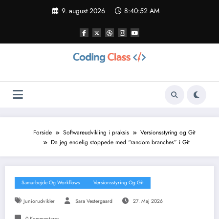
Videre
9. august 2026
8:40:54 AM
til
indhold
Forside
Softwareudvikling i praksis
Versionsstyring og Git
Da jeg endelig stoppede med “random branches” i Git
Samarbejde Og Workflows
Versionsstyring Og Git
Juniorudvikler
Sara Vestergaard
27. Maj 2026
0 Kommentarer