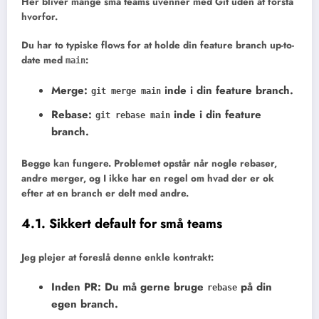
Her bliver mange små teams uvenner med Git uden at forstå
hvorfor.
Du har to typiske flows for at holde din feature branch up-to-
date med
:
main
Merge
:
inde i din feature branch.
git merge main
Rebase
:
inde i din feature
git rebase main
branch.
Begge kan fungere. Problemet opstår når nogle rebaser,
andre merger, og I ikke har en regel om hvad der er ok
efter at en branch er delt med andre.
4.1. Sikkert default for små teams
Jeg plejer at foreslå denne enkle kontrakt:
Inden PR
: Du må gerne bruge
på din
rebase
egen branch.