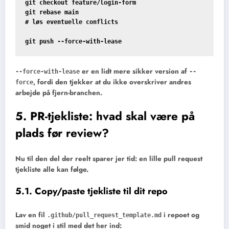
git checkout feature/login-form

git rebase main

# løs eventuelle conflicts

er en lidt mere sikker version af
--force-with-lease
--
, fordi den tjekker at du ikke overskriver andres
force
arbejde på fjern-branchen.
5. PR-tjekliste: hvad skal være på
plads før review?
Nu til den del der reelt sparer jer tid: en lille pull request
tjekliste alle kan følge.
5.1. Copy/paste tjekliste til dit repo
Lav en fil
i repoet og
.github/pull_request_template.md
smid noget i stil med det her ind: