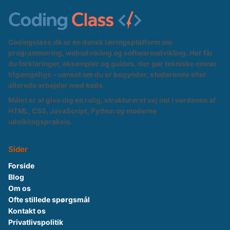
Codingclass.dk er en dansk læringsplatform om
programmering, webudvikling og softwareudvikling. Her får
du forklaringer, eksempler og guides, der gør tekniske emner
tilgængelige – uanset om du er begynder, studerende eller
allerede arbejder med kode.
Målet er at give dig en rolig, struktureret vej ind i verdenen af
HTML, CSS, JavaScript, Python og moderne
udviklingspraksis.
Sider
Forside
Blog
Om os
Ofte stillede spørgsmål
Kontakt os
Privatlivspolitik