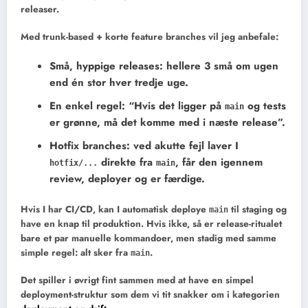
releaser.
Med trunk-based + korte feature branches vil jeg anbefale:
Små, hyppige releases
: hellere 3 små om ugen
end én stor hver tredje uge.
En enkel regel
: “Hvis det ligger på
og tests
main
er grønne, må det komme med i næste release”.
Hotfix branches
: ved akutte fejl laver I
direkte fra
, får den igennem
hotfix/...
main
review, deployer og er færdige.
Hvis I har CI/CD, kan I automatisk deploye
til staging og
main
have en knap til produktion. Hvis ikke, så er release-ritualet
bare et par manuelle kommandoer, men stadig med samme
simple regel: alt sker fra
.
main
Det spiller i øvrigt fint sammen med at have en simpel
deployment-struktur som dem vi tit snakker om i kategorien