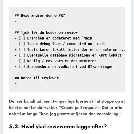
## Hvad ændrer denne PR?

-

## Tjek før du beder om review

- [ ] Branchen er opdateret med `main`

- [ ] Ingen debug logs / commented-out kode

- [ ] Tests kører lokalt (eller der er en note om hvorfor
- [ ] Eventuelle database migrations er kørt lokalt

- [ ] Konfig / env-vars er dokumenteret

- [ ] Screenshots er vedhæftet ved UI-ændringer

## Noter til reviewer

Det ser banalt ud, men tvinger lige hjernen til at stoppe op et
halvt minut før du trykker “Create pull request”. Det er ofte
nok til at fange “hov, jeg glemte at fjerne den console.log”.
5.2. Hvad skal revieweren kigge efter?