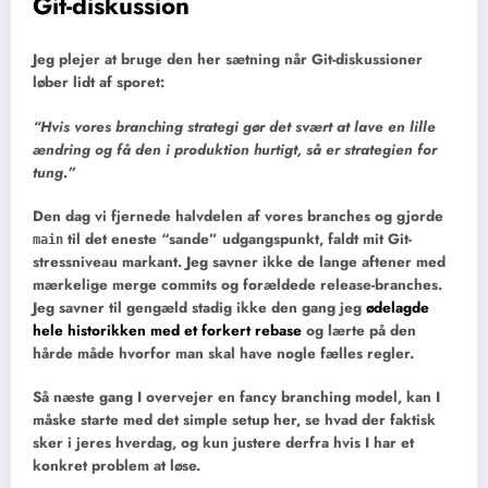
Git-diskussion
Jeg plejer at bruge den her sætning når Git-diskussioner
løber lidt af sporet:
“Hvis vores branching strategi gør det svært at lave en lille
ændring og få den i produktion hurtigt, så er strategien for
tung.”
Den dag vi fjernede halvdelen af vores branches og gjorde
til det eneste “sande” udgangspunkt, faldt mit Git-
main
stressniveau markant. Jeg savner ikke de lange aftener med
mærkelige merge commits og forældede release-branches.
Jeg savner til gengæld stadig ikke den gang jeg
ødelagde
hele historikken med et forkert rebase
og lærte på den
hårde måde hvorfor man skal have nogle fælles regler.
Så næste gang I overvejer en fancy branching model, kan I
måske starte med det simple setup her, se hvad der faktisk
sker i jeres hverdag, og kun justere derfra hvis I har et
konkret problem at løse.