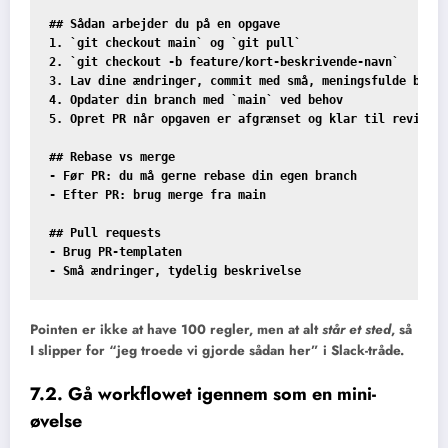
## Sådan arbejder du på en opgave

1. `git checkout main` og `git pull`

2. `git checkout -b feature/kort-beskrivende-navn`

3. Lav dine ændringer, commit med små, meningsfulde beske
4. Opdater din branch med `main` ved behov

5. Opret PR når opgaven er afgrænset og klar til review

## Rebase vs merge

- Før PR: du må gerne rebase din egen branch

- Efter PR: brug merge fra main

## Pull requests

- Brug PR-templaten

Pointen er ikke at have 100 regler, men at alt
står et sted
, så
I slipper for “jeg troede vi gjorde sådan her” i Slack-tråde.
7.2. Gå workflowet igennem som en mini-
øvelse