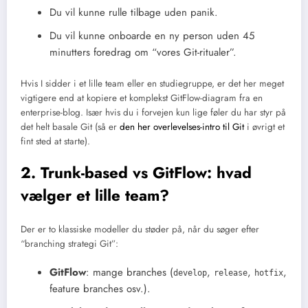
Du vil kunne rulle tilbage uden panik.
Du vil kunne onboarde en ny person uden 45
minutters foredrag om “vores Git-ritualer”.
Hvis I sidder i et lille team eller en studiegruppe, er det her meget
vigtigere end at kopiere et komplekst GitFlow-diagram fra en
enterprise-blog. Især hvis du i forvejen kun lige føler du har styr på
det helt basale Git (så er
den her overlevelses-intro til Git
i øvrigt et
fint sted at starte).
2. Trunk-based vs GitFlow: hvad
vælger et lille team?
Der er to klassiske modeller du støder på, når du søger efter
“branching strategi Git”:
GitFlow
: mange branches (
,
,
,
develop
release
hotfix
feature branches osv.).