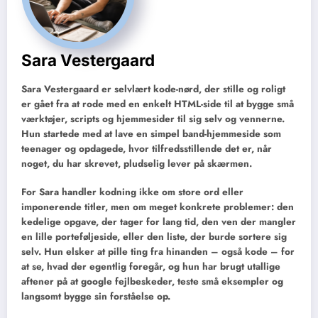
Sara Vestergaard
Sara Vestergaard er selvlært kode-nørd, der stille og roligt
er gået fra at rode med en enkelt HTML-side til at bygge små
værktøjer, scripts og hjemmesider til sig selv og vennerne.
Hun startede med at lave en simpel band-hjemmeside som
teenager og opdagede, hvor tilfredsstillende det er, når
noget, du har skrevet, pludselig lever på skærmen.
For Sara handler kodning ikke om store ord eller
imponerende titler, men om meget konkrete problemer: den
kedelige opgave, der tager for lang tid, den ven der mangler
en lille porteføljeside, eller den liste, der burde sortere sig
selv. Hun elsker at pille ting fra hinanden – også kode – for
at se, hvad der egentlig foregår, og hun har brugt utallige
aftener på at google fejlbeskeder, teste små eksempler og
langsomt bygge sin forståelse op.