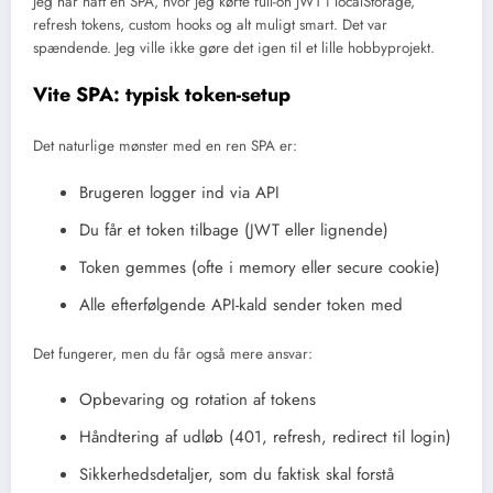
Jeg har haft én SPA, hvor jeg kørte full-on JWT i localStorage,
refresh tokens, custom hooks og alt muligt smart. Det var
spændende. Jeg ville ikke gøre det igen til et lille hobbyprojekt.
Vite SPA: typisk token-setup
Det naturlige mønster med en ren SPA er:
Brugeren logger ind via API
Du får et token tilbage (JWT eller lignende)
Token gemmes (ofte i memory eller secure cookie)
Alle efterfølgende API-kald sender token med
Det fungerer, men du får også mere ansvar:
Opbevaring og rotation af tokens
Håndtering af udløb (401, refresh, redirect til login)
Sikkerhedsdetaljer, som du faktisk skal forstå