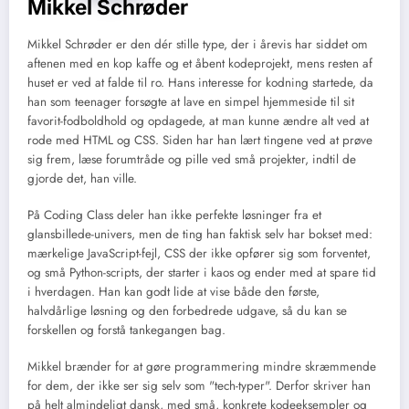
Mikkel Schrøder
Mikkel Schrøder er den dér stille type, der i årevis har siddet om
aftenen med en kop kaffe og et åbent kodeprojekt, mens resten af
huset er ved at falde til ro. Hans interesse for kodning startede, da
han som teenager forsøgte at lave en simpel hjemmeside til sit
favorit-fodboldhold og opdagede, at man kunne ændre alt ved at
rode med HTML og CSS. Siden har han lært tingene ved at prøve
sig frem, læse forumtråde og pille ved små projekter, indtil de
gjorde det, han ville.
På Coding Class deler han ikke perfekte løsninger fra et
glansbillede-univers, men de ting han faktisk selv har bokset med:
mærkelige JavaScript-fejl, CSS der ikke opfører sig som forventet,
og små Python-scripts, der starter i kaos og ender med at spare tid
i hverdagen. Han kan godt lide at vise både den første,
halvdårlige løsning og den forbedrede udgave, så du kan se
forskellen og forstå tankegangen bag.
Mikkel brænder for at gøre programmering mindre skræmmende
for dem, der ikke ser sig selv som "tech-typer". Derfor skriver han
på helt almindeligt dansk, med små, konkrete kodeeksempler og