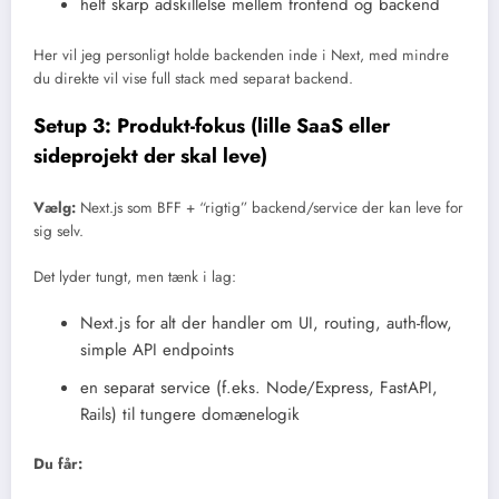
helt skarp adskillelse mellem frontend og backend
Her vil jeg personligt holde backenden inde i Next, med mindre
du direkte vil vise full stack med separat backend.
Setup 3: Produkt-fokus (lille SaaS eller
sideprojekt der skal leve)
Vælg:
Next.js som BFF + “rigtig” backend/service der kan leve for
sig selv.
Det lyder tungt, men tænk i lag:
Next.js for alt der handler om UI, routing, auth-flow,
simple API endpoints
en separat service (f.eks. Node/Express, FastAPI,
Rails) til tungere domænelogik
Du får: