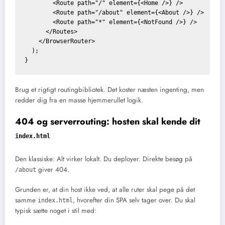
        <Route path="/" element={<Home />} />

        <Route path="/about" element={<About />} />

        <Route path="*" element={<NotFound />} />

      </Routes>

    </BrowserRouter>

  );

Brug et rigtigt routingbibliotek. Det koster næsten ingenting, men
redder dig fra en masse hjemmerullet logik.
404 og serverrouting: hosten skal kende dit
index.html
Den klassiske: Alt virker lokalt. Du deployer. Direkte besøg på
giver 404.
/about
Grunden er, at din host ikke ved, at alle ruter skal pege på det
samme
, hvorefter din SPA selv tager over. Du skal
index.html
typisk sætte noget i stil med: