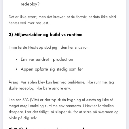
redeploy?
Det er ikke svært, men det kræver, at du forstår, at data ikke altid
hentes ved hver request.
2) Miljøvariabler og build vs runtime
I min første Next-app stod jeg i den her situation:
Env var ændret i production
Appen opførte sig stadig som før
Årsag: Variablen blev kun læst ved build-time, ikke runtime. Jeg
skulle redeploy, ikke bare ændre env.
I en ren SPA (Vite) er der typisk én bygning af assets og ikke så
meget magi omkring runtime environments. I Next er forskellen
skarpere. Lær det tidligt, så slipper du for at stirre på skærmen og
tvivle på dig selv.