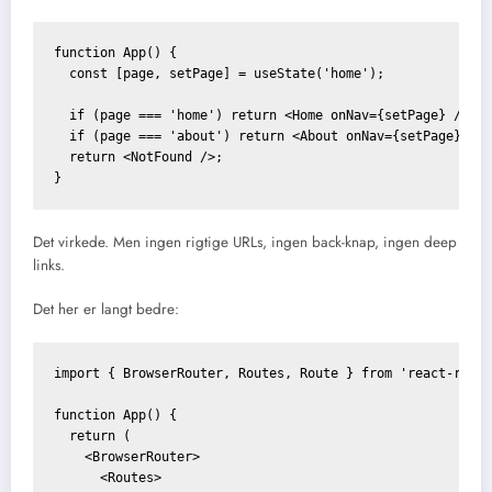
function App() {

  const [page, setPage] = useState('home');

  if (page === 'home') return <Home onNav={setPage} />;

  if (page === 'about') return <About onNav={setPage} />;
  return <NotFound />;

Det virkede. Men ingen rigtige URLs, ingen back-knap, ingen deep
links.
Det her er langt bedre:
import { BrowserRouter, Routes, Route } from 'react-route
function App() {

  return (

    <BrowserRouter>

      <Routes>
