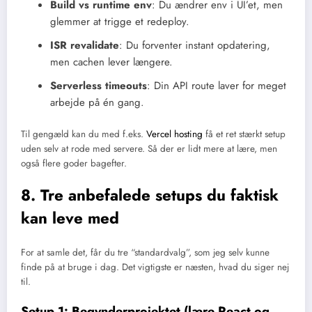
Build vs runtime env
: Du ændrer env i UI’et, men
glemmer at trigge et redeploy.
ISR revalidate
: Du forventer instant opdatering,
men cachen lever længere.
Serverless timeouts
: Din API route laver for meget
arbejde på én gang.
Til gengæld kan du med f.eks.
Vercel hosting
få et ret stærkt setup
uden selv at rode med servere. Så der er lidt mere at lære, men
også flere goder bagefter.
8. Tre anbefalede setups du faktisk
kan leve med
For at samle det, får du tre “standardvalg”, som jeg selv kunne
finde på at bruge i dag. Det vigtigste er næsten, hvad du siger nej
til.
Setup 1: Begynderprojektet (lære React og