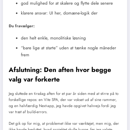
god mulighed for at skalere og flytte dele senere
klarere ansvar: UI her, domæne-logik der
Du fravælger:
den helt enkle, monolitiske løsning
“bare lige at starte” uden at tænke nogle måneder
frem
Afslutning: Den aften hvor begge
valg var forkerte
Jeg sluttede en tirsdag aften for et par år siden med at stirre på to
forskellige repos: en Vite SPA, der var vokset ud af sine rammer,
og en halvfærdig Next-app, jeg havde opgivet halvvejs fordi jeg
var træt af build-errors.
Det gik op for mig, at problemet ikke var værktøjet, men mig, der
ikke havde besluttet, hvad projektet skulle kunne, før jeg valgte