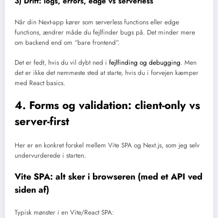
3) Drift: logs, errors, edge vs serverless
Når din Next-app kører som serverless functions eller edge
functions, ændrer måde du fejlfinder bugs på. Det minder mere
om backend end om “bare frontend”.
Det er fedt, hvis du vil dybt ned i
fejlfinding og debugging
. Men
det er ikke det nemmeste sted at starte, hvis du i forvejen kæmper
med React basics.
4. Forms og validation: client-only vs
server-first
Her er en konkret forskel mellem Vite SPA og Next.js, som jeg selv
undervurderede i starten.
Vite SPA: alt sker i browseren (med et API ved
siden af)
Typisk mønster i en Vite/React SPA: