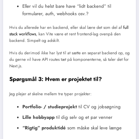
Eller vil du helst bare have “lidt backend” til
formularer, auth, webhooks osv.?
Hvis du allerede har en backend, eller skal lære det som del af
full
stack workflows
, kan Vite være et rent frontend-lag ovenpå den
backend. Simpelt og adskilt.
Hvis du derimod ikke har lyst til at sætte en separat backend op, og
du gerne vil have API routes tæt på komponenterne, så taler det for
Next.js.
Spørgsmål 3: Hvem er projektet til?
Jeg plejer at skelne mellem tre typer projekter:
Portfolio- / studieprojekt
til CV og jobsøgning
Lille hobbyapp
til dig selv og et par venner
“Rigtig” produktidé
som måske skal leve længe