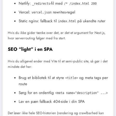
Netlify:
-fil med
_redirects
/* /index.html 200
Vercel:
rewrites-regel
vercel.json
Static nginx: fallback til
på ukendte ruter
index.html
Hvis du ikke gider tænke over det, er det et argument for Next.js,
hvor serverrouting følger med fra start.
SEO “light” i en SPA
Hvis du alligevel ender med Vite til et semi-public site, så gør i det
mindste det her:
Brug et bibliotek til at styre
og meta tags per
<title>
route
Sørg for en ordentlig
<meta name="description" ...>
Lav en pæn fallback 404-side i din SPA
Det løser ikke hele SEO-historien (rendering og crawlbarhed kan