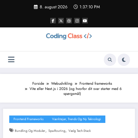
Videre
8. august 2026
1:37:11 PM
til
indhold
Forside
Webudvikling
Frontend frameworks
Vite eller Next.js i 2026 (og hvorfor dit svar starter med 6
spørgsmål)
Frontend Frameworks
Værktøjer, Trends Og Ny Teknologi
,
,
Bundling Og Moduler
Spa-Routing
Vælg Tech-Stack