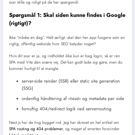
svar stille og roligt på de her spørgsmål.
Spørgsmål 1: Skal siden kunne findes i Google
(rigtigt)?
Ikke “måske en dag”. Helt ærligt: skal den her app fungere som en
rigtig, offentlig webside hvor SEO betyder noget?
Hvis dit svar er ja, og indholdet ikke kun er bag login, så er ren
SPA med Vite den svære vej. Det kan godt lade sig gøre, men du
kommer hurtigt til at mangle:
server-side render (SSR) eller static site generation
(SSG)
ordentlig håndtering af
og metadata per side
<head>
fornuftig 404/redirect logik ved serverrouting
Next.js har de ting bygget ind. Jeg har skrevet en hel artikel om
SPA routing og 404 problemer
, og meget af smerten forsvinder