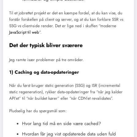
Til et jobrettet projekt er det en kæmpe fordel, at du kan vise, du
forstår forskellen på client og server, og at du kan forklare SSR vs
SSG vs client-side render. Det er lige ned i skuffen “moderne
JavaScript til web
”.
Det der typisk bliver sværere
Jeg ramte især problemer på tre områder.
1) Caching og data-opdateringer
Når du først bruger static generation (SSG) og ISR (incremental
static regeneration), rykker data-opdateringer fra “når jeg kalder
API’et” til “når buildet kører” eller “når CDN’et revalidates”.
Pludselig har du spørgsmål som:
Hvor lang tid må en side være cached?
Hvordan får jeg vist opdaterede data uden fuld