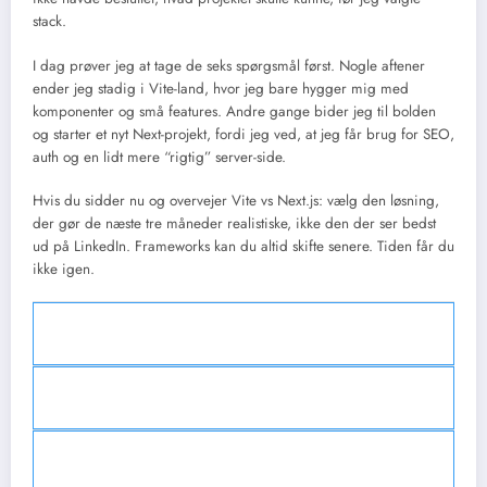
stack.
I dag prøver jeg at tage de seks spørgsmål først. Nogle aftener
ender jeg stadig i Vite-land, hvor jeg bare hygger mig med
komponenter og små features. Andre gange bider jeg til bolden
og starter et nyt Next-projekt, fordi jeg ved, at jeg får brug for SEO,
auth og en lidt mere “rigtig” server-side.
Hvis du sidder nu og overvejer Vite vs Next.js: vælg den løsning,
der gør de næste tre måneder realistiske, ikke den der ser bedst
ud på LinkedIn. Frameworks kan du altid skifte senere. Tiden får du
ikke igen.
Hvordan gør jeg en Vite-app SEO-venlig uden at flytte til
Next.js?
Du kan prerendere sider ved build-tid (prerendering) med værktøjer eller
Hvilke hostingmuligheder skal jeg overveje for Next.js versus
plugins, bruge en headless CMS til pre-bygget indhold eller tilføje en lille
Vite?
SSR-endpoint (fx en Node/edge-funktion) der serverer prerendered HTML.
Sørg også for per-side metadata, canonical tags og en sitemap, og test med
Next.js kører bedst på platforme der understøtter Node eller edge-funktioner
Hvor smertefuldt er det at skifte fra Vite til Next.js senere, og
Google Search Console og en crawler som Lighthouse.
(fx Vercel, Cloudflare Workers, Render) hvis du bruger SSR/edge. Vite
hvordan minimerer jeg arbejdet?
bygger statiske assets der kan serveres fra CDN/S3/Cloudflare Pages for