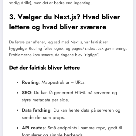
stadig drille), men det er bedre end ingenting.
3. Vælger du Next.js? Hvad bliver
lettere og hvad bliver sværere
De første par aftener, jeg sad med Next.js, var faktisk ret
hyggelige. Routing føltes logisk, og
gav mening.
pages/index.tsx
Problemerne kom senere, da tingene blev “rigtige”.
Det der faktisk bliver lettere
Routing
: Mappestruktur = URLs.
SEO
: Du kan få genereret HTML på serveren og
styre metadata per side.
Data fetching
: Du kan hente data på serveren og
sende det som props.
API routes
: Små endpoints i samme repo, godt til
formularer og simple backends.