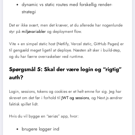
dynamic vs static routes med forskellig render-
strategi
Det er ikke svært, men det kræver, at du allerede har nogenlunde
styr på
miljøvariabler
og deployment flow.
Vite + en simpel static host (Netlify, Vercel static, GitHub Pages) er
til gengæld meget ligetil at deploye. Næsten alt sker i build-step,
og du har færre overraskelser ved runtime.
Spørgsmål 5: Skal der være login og “rigtig”
auth?
Login, sessions, tokens og cookies er et helt emne for sig. Jeg har
skrevet om det før i forhold til
JWT og sessions
, og Next.js ændrer
faktisk spillet lidt.
Hvis du vil bygge en “seriøs” app, hvor:
brugere logger ind