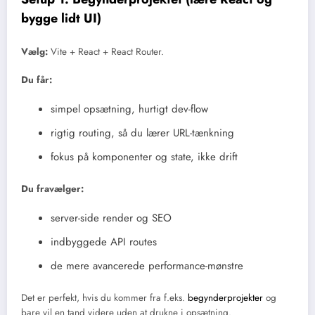
bygge lidt UI)
Vælg:
Vite + React + React Router.
Du får:
simpel opsætning, hurtigt dev-flow
rigtig routing, så du lærer URL-tænkning
fokus på komponenter og state, ikke drift
Du fravælger:
server-side render og SEO
indbyggede API routes
de mere avancerede performance-mønstre
Det er perfekt, hvis du kommer fra f.eks.
begynderprojekter
og
bare vil en tand videre uden at drukne i opsætning.