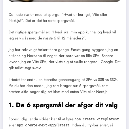
De fleste starter med at spørge: “Hvad er hurtigst, Vite eller
Next.js?”. Det er det forkerte spørgsmål.
Det rigtige spørgsmål er: “Hvad skal min app kunne, og hvad vil
jeg selv slås med de næste 6 til 12 måneder?”.
Jeg har selv valgt forkert flere gange. Første gang byggede jeg en
alt-for-tung Next-app til noget, der bare var en lille SPA. Senere
lavede jeg en Vite SPA, der viste sig at skulle rangere i Google. Det
gik mildt sagt skævt.
I stedet for endnu en teoretisk gennemgang af SPA vs SSR vs SSG,
får du her den model, jeg selv bruger nu: 6 spørgsmål, som
næsten altid peger dig ret klart mod enten Vite eller Next.js.
1. De 6 spørgsmål der afgør dit valg
Forestil dig, at du sidder klar til at køre
npm create vite@latest
eller
. Inden du trykker enter, så
npx create-next-app@latest