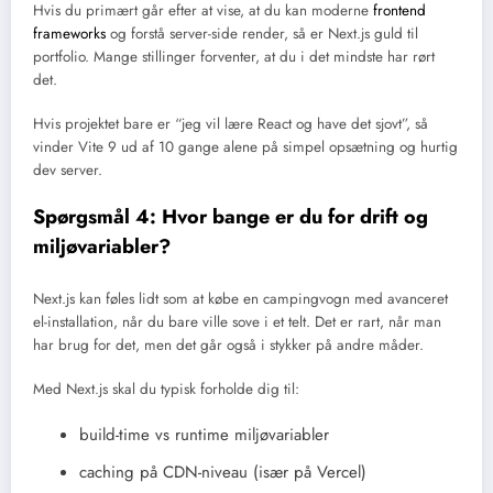
Hvis du primært går efter at vise, at du kan moderne
frontend
frameworks
og forstå server-side render, så er Next.js guld til
portfolio. Mange stillinger forventer, at du i det mindste har rørt
det.
Hvis projektet bare er “jeg vil lære React og have det sjovt”, så
vinder Vite 9 ud af 10 gange alene på simpel opsætning og hurtig
dev server.
Spørgsmål 4: Hvor bange er du for drift og
miljøvariabler?
Next.js kan føles lidt som at købe en campingvogn med avanceret
el-installation, når du bare ville sove i et telt. Det er rart, når man
har brug for det, men det går også i stykker på andre måder.
Med Next.js skal du typisk forholde dig til:
build-time vs runtime miljøvariabler
caching på CDN-niveau (især på Vercel)