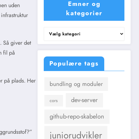
Emner og
 men uden
kategorier
infrastruktur
Emner
og
. Så giver det
kategorier
 fil på
Populære tags
er på plads. Her
bundling og moduler
dev-server
cors
github-repo-skabelon
baggrundsstof?”
juniorudvikler