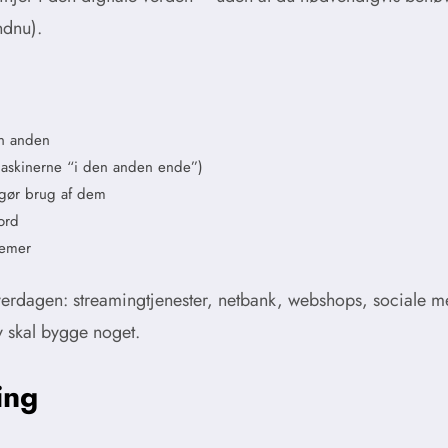
ndnu).
en anden
(maskinerne “i den anden ende”)
 gør brug af dem
ord
temer
verdagen: streamingtjenester, netbank, webshops, sociale m
v skal bygge noget.
ing