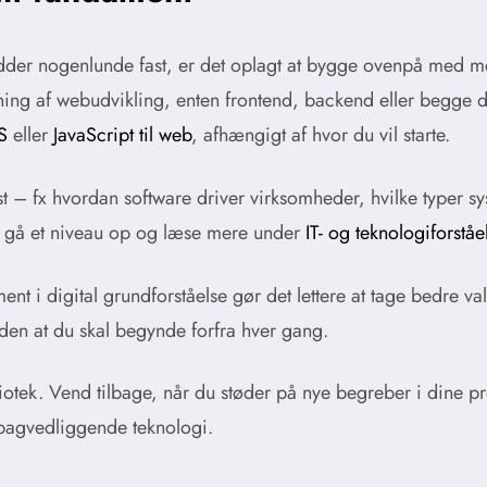
idder nogenlunde fast, er det oplagt at bygge ovenpå med m
ning af webudvikling, enten frontend, backend eller begge d
S
eller
JavaScript til web
, afhængigt af hvor du vil starte.
st – fx hvordan software driver virksomheder, hvilke typer s
 du gå et niveau op og læse mere under
IT- og teknologiforståe
t i digital grundforståelse gør det lettere at tage bedre valg
den at du skal begynde forfra hver gang.
otek. Vend tilbage, når du støder på nye begreber i dine pr
 bagvedliggende teknologi.