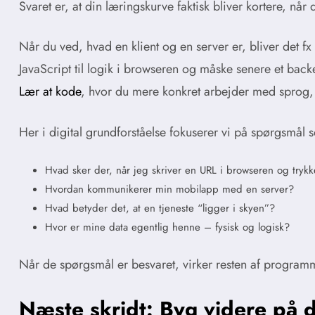
Svaret er, at din læringskurve faktisk bliver kortere, når 
Når du ved, hvad en klient og en server er, bliver det f
JavaScript til logik i browseren og måske senere et ba
Lær at kode
, hvor du mere konkret arbejder med sprog, 
Her i digital grundforståelse fokuserer vi på spørgsmål 
Hvad sker der, når jeg skriver en URL i browseren og trykk
Hvordan kommunikerer min mobilapp med en server?
Hvad betyder det, at en tjeneste “ligger i skyen”?
Hvor er mine data egentlig henne – fysisk og logisk?
Når de spørgsmål er besvaret, virker resten af program
Næste skridt: Byg videre på 