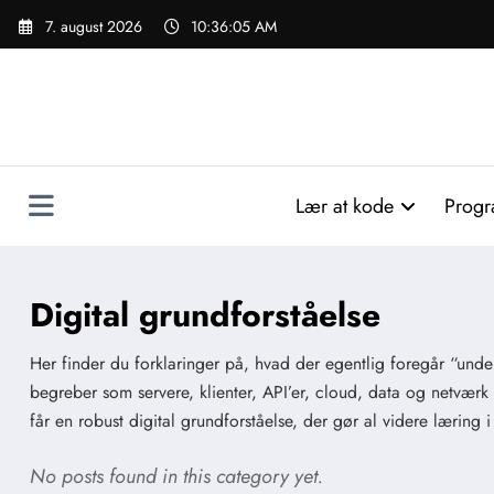
Videre
7. august 2026
10:36:06 AM
til
indhold
Lær at kode
Progr
Digital grundforståelse
Her finder du forklaringer på, hvad der egentlig foregår “under
begreber som servere, klienter, API’er, cloud, data og netværk 
får en robust digital grundforståelse, der gør al videre læri
No posts found in this category yet.