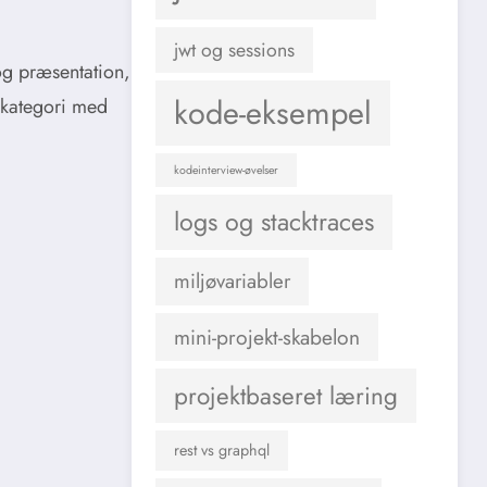
jwt og sessions
 og præsentation,
kode-eksempel
 kategori med
kodeinterview-øvelser
logs og stacktraces
miljøvariabler
mini-projekt-skabelon
projektbaseret læring
rest vs graphql