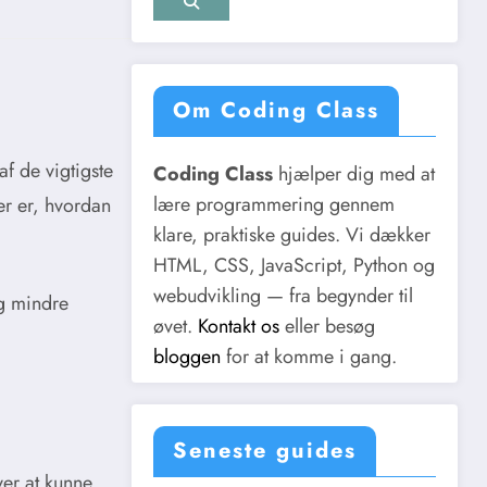
Om Coding Class
af de vigtigste
Coding Class
hjælper dig med at
lære programmering gennem
er er, hvordan
klare, praktiske guides. Vi dækker
HTML, CSS, JavaScript, Python og
webudvikling — fra begynder til
og mindre
øvet.
Kontakt os
eller besøg
bloggen
for at komme i gang.
Seneste guides
ver at kunne