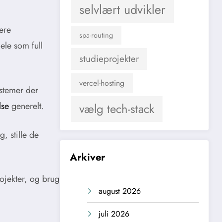
selvlært udvikler
ere
spa-routing
ele som full
studieprojekter
vercel-hosting
ystemer der
lse
generelt.
vælg tech-stack
, stille de
Arkiver
ojekter, og brug
august 2026
juli 2026