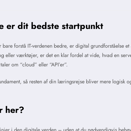
e er dit bedste startpunkt
bare forstå IT-verdenen bedre, er digital grundforståelse et 
g eller værktøjer, er det en klar fordel at vide, hvad en serv
taler om “cloud” eller “API’er”.
 fundament, så resten af din læringsrejse bliver mere logisk 
r her?
linjer i den digitale verden – uden at du nødvendigvis behø